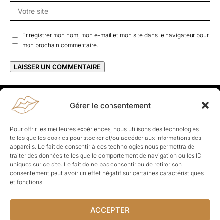
Enregistrer mon nom, mon e-mail et mon site dans le navigateur pour
mon prochain commentaire.
Gérer le consentement
Rapporteuses
À propos de Rapporteuses :
Rapporteuses, c’est l’histoire de
Pour offrir les meilleures expériences, nous utilisons des technologies
Parisiennes, bien dans leurs baskets qui aiment rapporter ce qui leur
telles que les cookies pour stocker et/ou accéder aux informations des
cause, leur apporte et leur rapporte !
appareils. Le fait de consentir à ces technologies nous permettra de
traiter des données telles que le comportement de navigation ou les ID
Les Topics
uniques sur ce site. Le fait de ne pas consentir ou de retirer son
Société
Politique
Business
Culture
Sport
consentement peut avoir un effet négatif sur certaines caractéristiques
Lifestyle
Beauté
Santé
et fonctions.
ACCEPTER