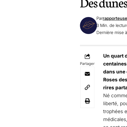
Des dunes
Par
rapporteus
3 Min. de lectu
Dernière mise 
Un quart 
centaines
Partager
dans une o
Roses des
rires par
Né comme u
liberté, p
trophées e
médicales,