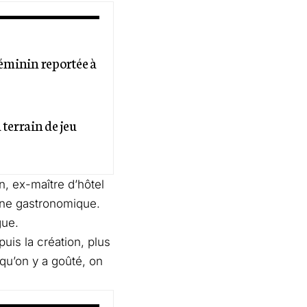
éminin reportée à
 terrain de jeu
n, ex-maître d’hôtel
ine gastronomique.
gue.
uis la création, plus
 qu’on y a goûté, on