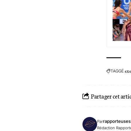
TAGGÉ
4X4
Partager cet arti
rapporteuses
Par
Rédaction Rappor