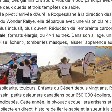
mplis, des gamins ont souri. Plus de 4 500 participantes o
re deux oueds et trois tempêtes de sable.
e pivot : arrivée d’Aurélia Roquesalane à la direction des 
 du Wonder Rallye, elle débarque avec une vision claire 
 plus inclusif, plus ouvert. Réduction de l’empreinte carb
ale, formats élargis, du 4×4 au trek. Dans son sillage, un 
 se lâcher », tomber les masques, laisser l’apparence au 
a solidarité, toujours. Enfants du Désert depuis vingt ans,
sein, petits déjeuners canadiens pour 650 000 écoliers, 
ndicapés. Cette année, le bivouac accueillera artisans 
llecte en direct, histoire de lier le sable et la sueur à la 