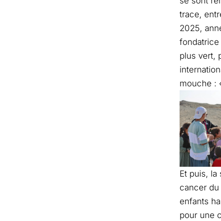
se sont re
trace, ent
2025, anné
fondatrice
plus vert,
internation
mouche : «
Et puis, l
cancer du 
enfants ha
pour une co