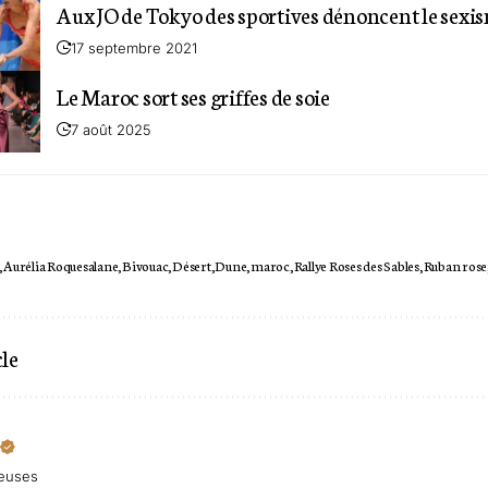
Aux JO de Tokyo des sportives dénoncent le sexis
17 septembre 2021
Le Maroc sort ses griffes de soie
7 août 2025
Aurélia Roquesalane
Bivouac
Désert
Dune
maroc
Rallye Roses des Sables
Ruban rose
cle
teuses