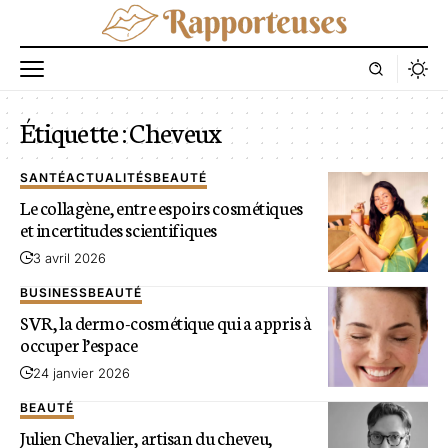
Étiquette :
Cheveux
SANTÉ
ACTUALITÉS
BEAUTÉ
Le collagène, entre espoirs cosmétiques
et incertitudes scientifiques
3 avril 2026
BUSINESS
BEAUTÉ
SVR, la dermo-cosmétique qui a appris à
occuper l’espace
24 janvier 2026
BEAUTÉ
Julien Chevalier, artisan du cheveu,