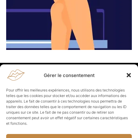
Gérer le consentement
Rapporteuses
À propos de Rapporteuses :
Rapporteuses, c’est l’histoire de
Pour offrir les meilleures expériences, nous utilisons des technologies
Parisiennes, bien dans leurs baskets qui aiment rapporter ce qui leur
telles que les cookies pour stocker et/ou accéder aux informations des
cause, leur apporte et leur rapporte !
appareils. Le fait de consentir à ces technologies nous permettra de
traiter des données telles que le comportement de navigation ou les ID
Les Topics
uniques sur ce site. Le fait de ne pas consentir ou de retirer son
Société
Politique
Business
Culture
Sport
consentement peut avoir un effet négatif sur certaines caractéristiques
Lifestyle
Beauté
Santé
et fonctions.