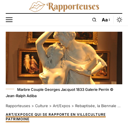
Aa
Marbre Couple Georges Jacquot 1833 Galerie Perrin ©
Jean-Ralph Adiba
Rapporteuses
>
Culture
>
Art/Expos
>
Rebaptisée, la Biennale des Antiquaires fait son retour au Grand Palais Ephémère
ART/EXPOS
CE QUI SE RAPPORTE EN VILLE
CULTURE
PATRIMOINE