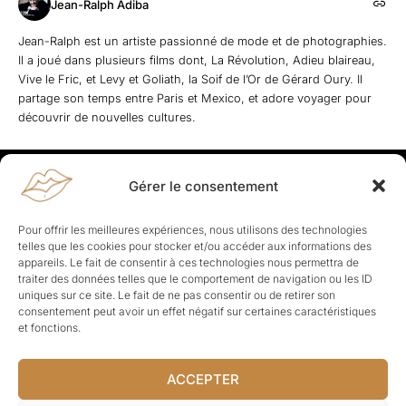
Jean-Ralph Adiba
Jean-Ralph est un artiste passionné de mode et de photographies.
Il a joué dans plusieurs films dont, La Révolution, Adieu blaireau,
Vive le Fric, et Levy et Goliath, la Soif de l’Or de Gérard Oury. Il
partage son temps entre Paris et Mexico, et adore voyager pour
découvrir de nouvelles cultures.
Gérer le consentement
Rapporteuses
À propos de Rapporteuses :
Rapporteuses, c’est l’histoire de
Pour offrir les meilleures expériences, nous utilisons des technologies
Parisiennes, bien dans leurs baskets qui aiment rapporter ce qui leur
telles que les cookies pour stocker et/ou accéder aux informations des
cause, leur apporte et leur rapporte !
appareils. Le fait de consentir à ces technologies nous permettra de
traiter des données telles que le comportement de navigation ou les ID
Les Topics
uniques sur ce site. Le fait de ne pas consentir ou de retirer son
Société
Politique
Business
Culture
Sport
consentement peut avoir un effet négatif sur certaines caractéristiques
Lifestyle
Beauté
Santé
et fonctions.
ACCEPTER