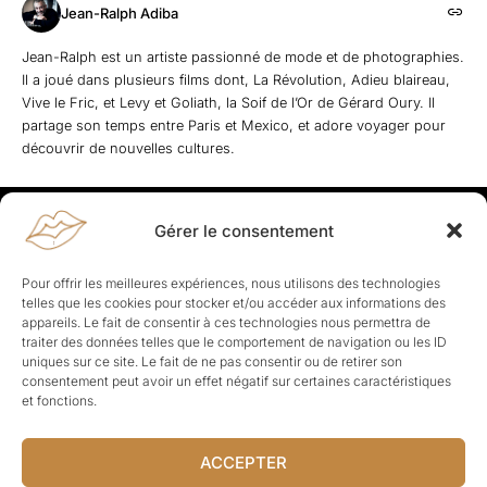
Jean-Ralph Adiba
Jean-Ralph est un artiste passionné de mode et de photographies.
Il a joué dans plusieurs films dont, La Révolution, Adieu blaireau,
Vive le Fric, et Levy et Goliath, la Soif de l’Or de Gérard Oury. Il
partage son temps entre Paris et Mexico, et adore voyager pour
découvrir de nouvelles cultures.
Gérer le consentement
Rapporteuses
À propos de Rapporteuses :
Rapporteuses, c’est l’histoire de
Pour offrir les meilleures expériences, nous utilisons des technologies
Parisiennes, bien dans leurs baskets qui aiment rapporter ce qui leur
telles que les cookies pour stocker et/ou accéder aux informations des
cause, leur apporte et leur rapporte !
appareils. Le fait de consentir à ces technologies nous permettra de
traiter des données telles que le comportement de navigation ou les ID
Les Topics
uniques sur ce site. Le fait de ne pas consentir ou de retirer son
Société
Politique
Business
Culture
Sport
consentement peut avoir un effet négatif sur certaines caractéristiques
Lifestyle
Beauté
Santé
et fonctions.
ACCEPTER