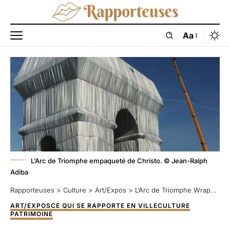
Aa
L’Arc de Triomphe empaqueté de Christo. © Jean-Ralph
Adiba
Rapporteuses
>
Culture
>
Art/Expos
>
L’Arc de Triomphe Wrapped réinventé par Christo et Jeanne-Claude 1961-2021
ART/EXPOS
CE QUI SE RAPPORTE EN VILLE
CULTURE
PATRIMOINE