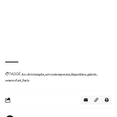
TAGGÉ
Arc de triomphe
art contemporain
Exposition
galerie
oeuvre d'art
Paris