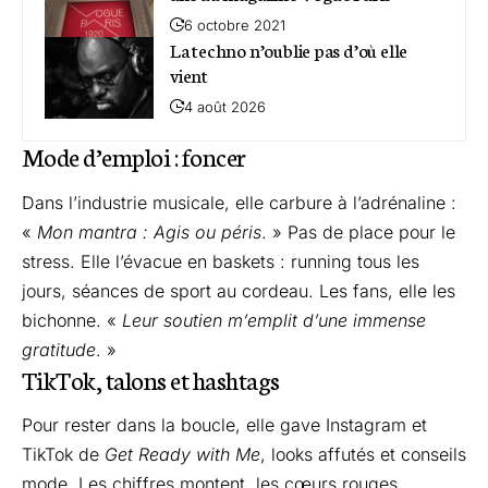
6 octobre 2021
La techno n’oublie pas d’où elle
vient
4 août 2026
Mode d’emploi : foncer
Dans l’industrie musicale, elle carbure à l’adrénaline :
«
Mon mantra : Agis ou péris
. » Pas de place pour le
stress. Elle l’évacue en baskets : running tous les
jours, séances de sport au cordeau. Les fans, elle les
bichonne. «
Leur soutien m’emplit d’une immense
gratitude
. »
TikTok, talons et hashtags
Pour rester dans la boucle, elle gave Instagram et
TikTok de
Get Ready with Me
, looks affutés et conseils
mode. Les chiffres montent, les cœurs rouges