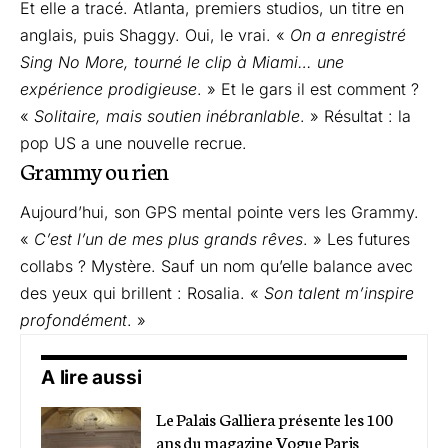
Et elle a tracé. Atlanta, premiers studios, un titre en
anglais, puis Shaggy. Oui, le vrai. «
On a enregistré
Sing No More, tourné le clip à Miami… une
expérience prodigieuse
. » Et le gars il est comment ?
«
Solitaire, mais soutien inébranlable
. » Résultat : la
pop US a une nouvelle recrue.
Grammy ou rien
Aujourd’hui, son GPS mental pointe vers les Grammy.
«
C’est l’un de mes plus grands rêves
. » Les futures
collabs ? Mystère. Sauf un nom qu’elle balance avec
des yeux qui brillent : Rosalia. «
Son talent m’inspire
profondément
. »
A lire aussi
Le Palais Galliera présente les 100
ans du magazine Vogue Paris