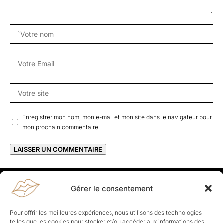
Enregistrer mon nom, mon e-mail et mon site dans le navigateur pour
mon prochain commentaire.
Gérer le consentement
Rapporteuses
À propos de Rapporteuses :
Rapporteuses, c’est l’histoire de
Pour offrir les meilleures expériences, nous utilisons des technologies
Parisiennes, bien dans leurs baskets qui aiment rapporter ce qui leur
telles que les cookies pour stocker et/ou accéder aux informations des