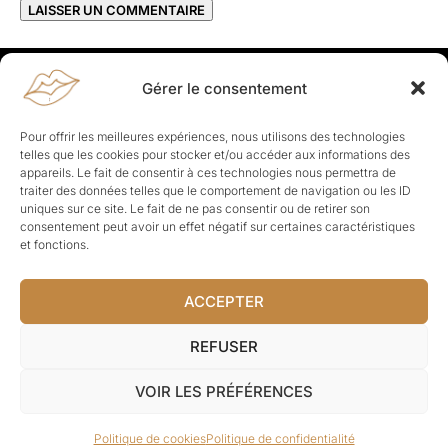
Gérer le consentement
Rapporteuses
À propos de Rapporteuses :
Rapporteuses, c’est l’histoire de
Pour offrir les meilleures expériences, nous utilisons des technologies
Parisiennes, bien dans leurs baskets qui aiment rapporter ce qui leur
telles que les cookies pour stocker et/ou accéder aux informations des
cause, leur apporte et leur rapporte !
appareils. Le fait de consentir à ces technologies nous permettra de
traiter des données telles que le comportement de navigation ou les ID
Les Topics
uniques sur ce site. Le fait de ne pas consentir ou de retirer son
Société
Politique
Business
Culture
Sport
consentement peut avoir un effet négatif sur certaines caractéristiques
Lifestyle
Beauté
Santé
et fonctions.
ACCEPTER
© Rapporteuses.com.
REFUSER
Tous droits réservés.
VOIR LES PRÉFÉRENCES
Mentions légales
–
Charte de déontologie
–
CGU
–
Politique de
Politique de cookies
Politique de confidentialité
confidentialité
–
CGV
–
À-propos
–
Contact