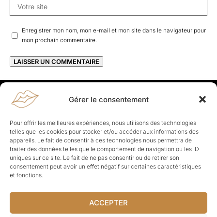
Enregistrer mon nom, mon e-mail et mon site dans le navigateur pour
mon prochain commentaire.
Gérer le consentement
Rapporteuses
À propos de Rapporteuses :
Rapporteuses, c’est l’histoire de
Pour offrir les meilleures expériences, nous utilisons des technologies
Parisiennes, bien dans leurs baskets qui aiment rapporter ce qui leur
telles que les cookies pour stocker et/ou accéder aux informations des
cause, leur apporte et leur rapporte !
appareils. Le fait de consentir à ces technologies nous permettra de
traiter des données telles que le comportement de navigation ou les ID
Les Topics
uniques sur ce site. Le fait de ne pas consentir ou de retirer son
Société
Politique
Business
Culture
Sport
consentement peut avoir un effet négatif sur certaines caractéristiques
Lifestyle
Beauté
Santé
et fonctions.
ACCEPTER