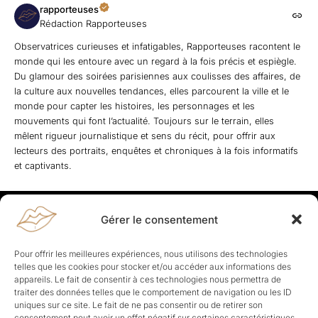
rapporteuses
Rédaction Rapporteuses
Observatrices curieuses et infatigables, Rapporteuses racontent le
monde qui les entoure avec un regard à la fois précis et espiègle.
Du glamour des soirées parisiennes aux coulisses des affaires, de
la culture aux nouvelles tendances, elles parcourent la ville et le
monde pour capter les histoires, les personnages et les
mouvements qui font l’actualité. Toujours sur le terrain, elles
mêlent rigueur journalistique et sens du récit, pour offrir aux
lecteurs des portraits, enquêtes et chroniques à la fois informatifs
et captivants.
Gérer le consentement
Rapporteuses
À propos de Rapporteuses :
Rapporteuses, c’est l’histoire de
Pour offrir les meilleures expériences, nous utilisons des technologies
Parisiennes, bien dans leurs baskets qui aiment rapporter ce qui leur
telles que les cookies pour stocker et/ou accéder aux informations des
cause, leur apporte et leur rapporte !
appareils. Le fait de consentir à ces technologies nous permettra de
traiter des données telles que le comportement de navigation ou les ID
Les Topics
uniques sur ce site. Le fait de ne pas consentir ou de retirer son
Société
Politique
Business
Culture
Sport
consentement peut avoir un effet négatif sur certaines caractéristiques