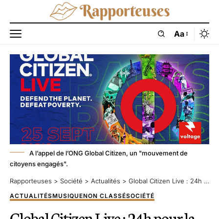
Aa
A l’appel de l’ONG Global Citizen, un "mouvement de
citoyens engagés".
Rapporteuses
>
Société
>
Actualités
>
Global Citizen Live : 24h pour la planète
ACTUALITÉS
MUSIQUE
NON CLASSÉ
SOCIÉTÉ
Global Citizen Live : 24h pour la