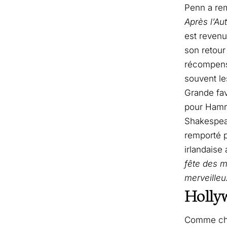
Penn a rem
Après l’Au
est reven
son retour
récompense
souvent le
Grande fav
pour Hamne
Shakespear
remporté p
irlandaise 
fête des 
merveille
Hollyw
Comme chaq