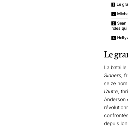
Le gra
Micha
Sean 
rôles qu
Holly
Le gra
La bataill
Sinners
, 
seize nomi
l’Autre
, th
Anderson qu
révolutionn
confrontés
depuis lon