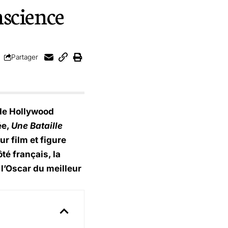
nscience
Partager
 de Hollywood
ée,
Une Bataille
r film et figure
té français, la
 l’Oscar du meilleur