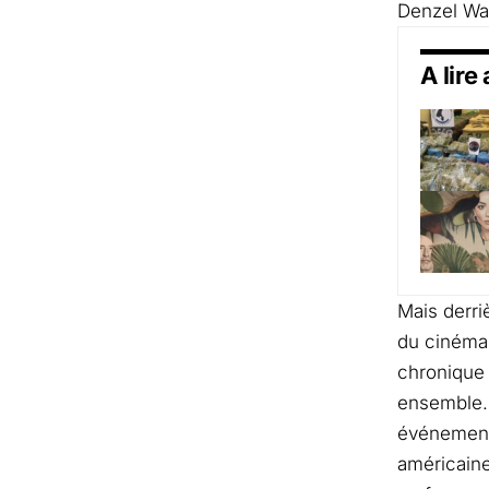
Denzel Wa
A lire
Mais derri
du cinéma 
chronique
ensemble
événement
américaine