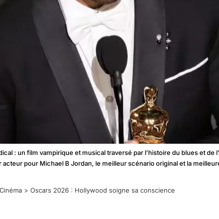
ical : un film vampirique et musical traversé par l’histoire du blues et de
acteur pour Michael B Jordan, le meilleur scénario original et la meill
Cinéma
>
Oscars 2026 : Hollywood soigne sa conscience