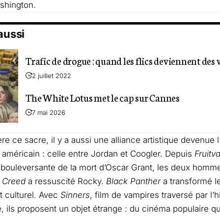
shington.
 aussi
Trafic de drogue : quand les flics deviennent des
2 juillet 2022
The White Lotus met le cap sur Cannes
7 mai 2026
ère ce sacre, il y a aussi une alliance artistique devenue 
américain : celle entre Jordan et Coogler. Depuis
Fruitv
 bouleversante de la mort d’Oscar Grant, les deux homm
.
Creed
a ressuscité Rocky.
Black Panther
a transformé l
 culturel. Avec
Sinners
, film de vampires traversé par l’h
, ils proposent un objet étrange : du cinéma populaire qui