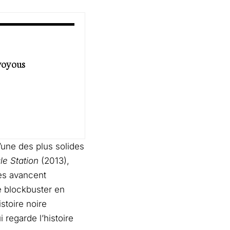
 voyous
l’une des plus solides
ale Station
(2013),
es avancent
e blockbuster en
istoire noire
 regarde l’histoire