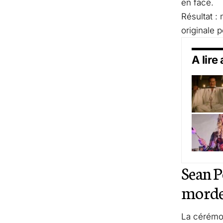
en face.
Résultat :
originale 
A lire
Sean P
morde
La cérémo