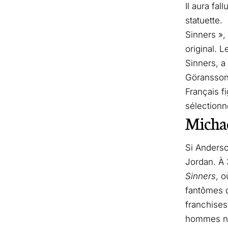
Il aura fa
statuette.
Sinners », 
original. 
Sinners, a
Göransson
Français f
sélectionn
Michae
Si Anderso
Jordan. À 
Sinners
, 
fantômes d
franchises
hommes noi