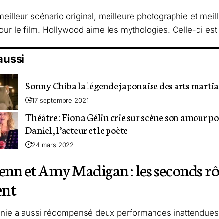
 meilleur scénario original, meilleure photographie et mei
pour le film. Hollywood aime les mythologies. Celle-ci est 
 aussi
Sonny Chiba la légende japonaise des arts marti
17 septembre 2021
Théâtre : Fiona Gélin crie sur scène son amour po
Daniel, l’acteur et le poète
24 mars 2022
enn et Amy Madigan : les seconds rô
nt
nie a aussi récompensé deux performances inattendues