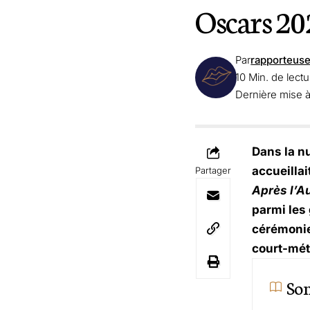
Oscars 20
Par
rapporteus
10 Min. de lectu
Dernière mise à
Dans la n
accueillai
Partager
Après l’A
parmi les 
cérémonie 
court-mét
So