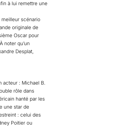
fin à lui remettre une
u meilleur scénario
ande originale de
oisième Oscar pour
À noter qu’un
xandre Desplat,
n acteur : Michael B.
double rôle dans
ricain hanté par les
e une star de
streint : celui des
ney Poitier ou