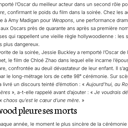
porté l’Oscar du meilleur acteur dans un second rôle p
tre
, confirmant le poids du film dans la soirée. Chez les ac
ue à Amy Madigan pour
Weapons
, une performance drama
 aux Oscars près de quarante ans après sa première nom
s qui rappellent une vieille règle hollywoodienne : les 
s plus dangereux.
orite de la soirée, Jessie Buckley a remporté l’Oscar de l
t, le film de Chloé Zhao dans lequel elle incarne l’épou
e, confrontée au deuil dévastateur de leur enfant. Il s’agi
ar le long-métrage lors de cette 98ᵉ cérémonie. Sur scèn
a livré un discours teinté d’émotion : «
Aujourd’hui, au Ro
mères
», a-t-elle rappelé avant d’ajouter : «
Je voudrais dé
ux chaos qu’est le cœur d’une mère.
»
ood pleure ses morts
ue année, le moment le plus sincère de la cérémonie e