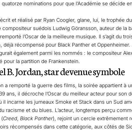
llu quatorze nominations pour que l’Académie se décide en
écrit et réalisé par Ryan Coogler, glane, lui, le trophée d
Le compositeur suédois Ludwig Göransson, auteur de la b
 remporté l’Oscar de la meilleure musique. Il s’agit du tr
, déjà récompensé pour Black Panther et Oppenheimer. 
igurait également parmi les nommés : le compositeur Ale
é pour la partition de Frankenstein.
l B. Jordan, star devenue symbole
n a remporté la guerre des films, la soirée appartient à u
39 ans, il décroche l’Oscar du meilleur acteur pour son 
où il incarne les jumeaux Smoke et Stack dans un Sud amé
u racisme et du blues. L’acteur, longtemps perçu comm
 (
Creed
,
Black Panther
), rejoint un cercle extrêmement re
rs récompensés dans cette catégorie, aux côtés de Sid