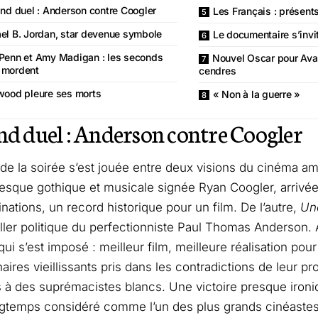
nd duel : Anderson contre Coogler
Les Français : présent
el B. Jordan, star devenue symbole
Le documentaire s’invi
Penn et Amy Madigan : les seconds
Nouvel Oscar pour Avat
i mordent
cendres
wood pleure ses morts
« Non à la guerre »
nd duel : Anderson contre Coogler
e de la soirée s’est jouée entre deux visions du cinéma am
fresque gothique et musicale signée Ryan Coogler, arrivé
nations, un record historique pour un film. De l’autre,
Une
riller politique du perfectionniste Paul Thomas Anderson. A
i s’est imposé : meilleur film, meilleure réalisation pour 
aires vieillissants pris dans les contradictions de leur pro
 à des suprémacistes blancs. Une victoire presque ironi
gtemps considéré comme l’un des plus grands cinéastes