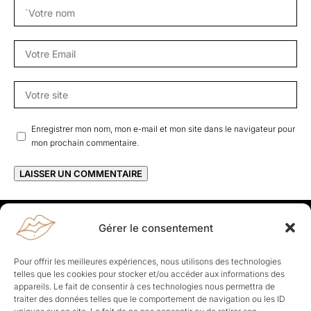
Enregistrer mon nom, mon e-mail et mon site dans le navigateur pour
mon prochain commentaire.
Gérer le consentement
Rapporteuses
À propos de Rapporteuses :
Rapporteuses, c’est l’histoire de
Pour offrir les meilleures expériences, nous utilisons des technologies
Parisiennes, bien dans leurs baskets qui aiment rapporter ce qui leur
telles que les cookies pour stocker et/ou accéder aux informations des
cause, leur apporte et leur rapporte !
appareils. Le fait de consentir à ces technologies nous permettra de
traiter des données telles que le comportement de navigation ou les ID
Les Topics