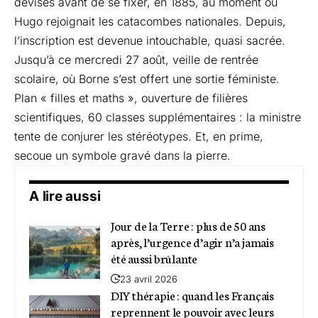
devises avant de se fixer, en 1885, au moment où
Hugo rejoignait les catacombes nationales. Depuis,
l’inscription est devenue intouchable, quasi sacrée.
Jusqu’à ce mercredi 27 août, veille de rentrée
scolaire, où Borne s’est offert une sortie féministe.
Plan « filles et maths », ouverture de filières
scientifiques, 60 classes supplémentaires : la ministre
tente de conjurer les stéréotypes. Et, en prime,
secoue un symbole gravé dans la pierre.
A lire aussi
Jour de la Terre : plus de 50 ans
après, l’urgence d’agir n’a jamais
été aussi brûlante
23 avril 2026
DIY thérapie : quand les Français
reprennent le pouvoir avec leurs