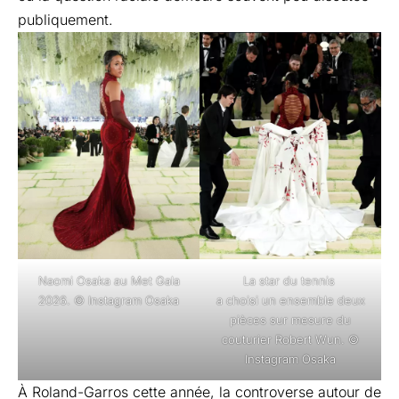
publiquement.
Naomi Osaka au Met Gala
La star du tennis
2026. © Instagram Osaka
a choisi un ensemble deux
pièces sur mesure du
couturier Robert Wun. ©
Instagram Osaka
À Roland-Garros cette année, la controverse autour de