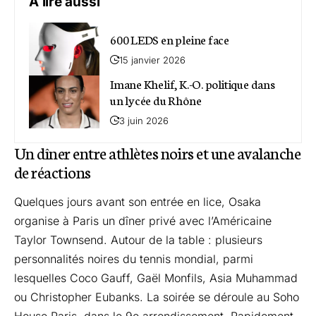
A lire aussi
600 LEDS en pleine face
15 janvier 2026
Imane Khelif, K.-O. politique dans
un lycée du Rhône
3 juin 2026
Un dîner entre athlètes noirs et une avalanche
de réactions
Quelques jours avant son entrée en lice, Osaka
organise à Paris un dîner privé avec l’Américaine
Taylor Townsend. Autour de la table : plusieurs
personnalités noires du tennis mondial, parmi
lesquelles Coco Gauff, Gaël Monfils, Asia Muhammad
ou Christopher Eubanks. La soirée se déroule au Soho
House Paris, dans le 9e arrondissement. Rapidement,