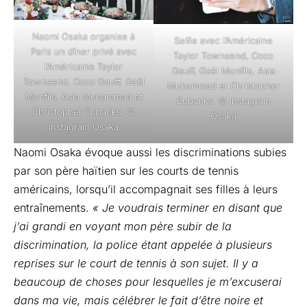
Naomi Osaka organise à
Selfie avec l’Américaine
Paris un dîner privé avec
Taylor Townsend, Coco
l’Américaine Taylor
Gauff, Gaël Monfils, Asia
Townsend, Coco Gauff, Gaël
Muhammad et Christopher
Monfils, Asia Muhammad et
Eubanks. © Instagram
Christopher Eubanks. ©
Osaka
Instagram Osaka
Naomi Osaka évoque aussi les discriminations subies
par son père haïtien sur les courts de tennis
américains, lorsqu’il accompagnait ses filles à leurs
entraînements.
« Je voudrais terminer en disant que
j’ai grandi en voyant mon père subir de la
discrimination, la police étant appelée à plusieurs
reprises sur le court de tennis à son sujet. Il y a
beaucoup de choses pour lesquelles je m’excuserai
dans ma vie, mais célébrer le fait d’être noire et