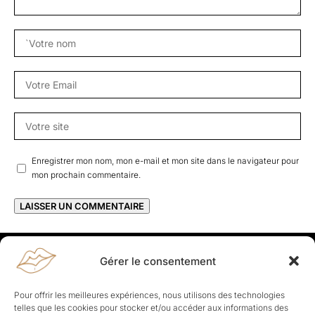
Enregistrer mon nom, mon e-mail et mon site dans le navigateur pour
mon prochain commentaire.
Gérer le consentement
Rapporteuses
À propos de Rapporteuses :
Rapporteuses, c’est l’histoire de
Pour offrir les meilleures expériences, nous utilisons des technologies
Parisiennes, bien dans leurs baskets qui aiment rapporter ce qui leur
telles que les cookies pour stocker et/ou accéder aux informations des