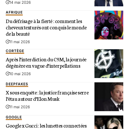
14 mai 2026
AFRIQUE
Du défrisage à la fierté : comment les
cheveux texturés ont conquis le monde
de la beauté
11 mai 2026
CORTÈGE
Après l’interdiction du C9M, la journée
dégénère en vague d’interpellations
10 mai 2026
DEEPFAKES
X sous enquête : la justice française serre
l’étau autour d’Elon Musk
11 mai 2026
GOOGLE
Google x Gucci : les lunettes connectées