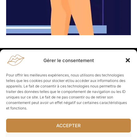
Gérer le consentement
Rapporteuses
À propos de Rapporteuses :
Rapporteuses, c’est l’histoire de
Pour offrir les meilleures expériences, nous utilisons des technologies
Parisiennes, bien dans leurs baskets qui aiment rapporter ce qui leur
telles que les cookies pour stocker et/ou accéder aux informations des
cause, leur apporte et leur rapporte !
appareils. Le fait de consentir à ces technologies nous permettra de
traiter des données telles que le comportement de navigation ou les ID
Les Topics
uniques sur ce site. Le fait de ne pas consentir ou de retirer son
Société
Politique
Business
Culture
Sport
consentement peut avoir un effet négatif sur certaines caractéristiques
Lifestyle
Beauté
Santé
et fonctions.
ACCEPTER
© Rapporteuses.com.