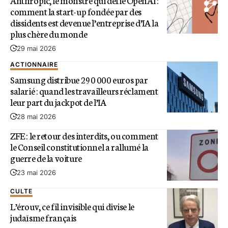
Anthropic, le monstre qui défie OpenAI :
comment la start-up fondée par des
dissidents est devenue l’entreprise d’IA la
plus chère du monde
29 mai 2026
ACTIONNAIRE
Samsung distribue 290 000 euros par
salarié : quand les travailleurs réclament
leur part du jackpot de l’IA
28 mai 2026
ZFE : le retour des interdits, ou comment
le Conseil constitutionnel a rallumé la
guerre de la voiture
23 mai 2026
CULTE
L’érouv, ce fil invisible qui divise le
judaïsme français