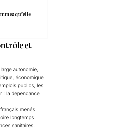
femmes qu’elle
ntrôle et
 large autonomie,
olitique, économique
emplois publics, les
ier ; la dépendance
s français menés
toire longtemps
nces sanitaires,