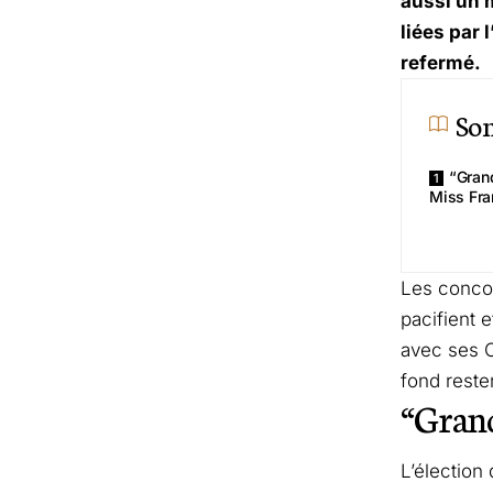
aussi un 
liées par 
refermé.
So
“Gran
Miss Fra
Les concou
pacifient e
avec ses O
fond resten
“Grand
L’élection