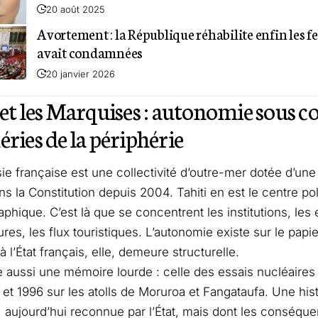
20 août 2025
Avortement : la République réhabilite enfin les 
avait condamnées
20 janvier 2026
 et les Marquises : autonomie sous co
éries de la périphérie
ie française
est une collectivité d’outre-mer dotée d’une
ans la Constitution depuis 2004. Tahiti en est le centre p
phique. C’est là que se concentrent les institutions, les 
ures, les flux touristiques. L’autonomie existe sur le pap
à l’État français, elle, demeure structurelle.
te aussi une mémoire lourde : celle des essais nucléaire
 et 1996 sur les atolls de Moruroa et Fangataufa. Une his
 aujourd’hui reconnue par l’État, mais dont les conséque