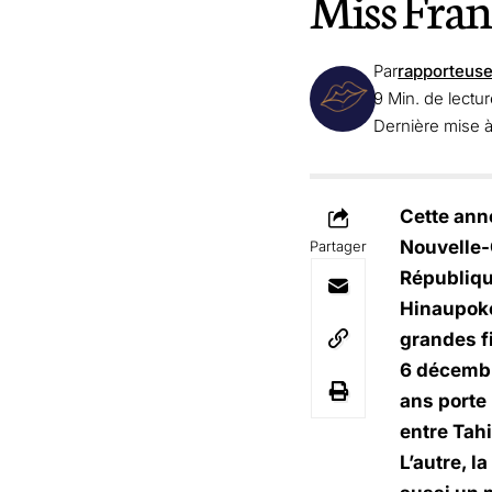
Miss Franc
Par
rapporteus
9 Min. de lectu
Dernière mise à
Cette anné
Nouvelle-C
Partager
Républiqu
Hinaupoko
grandes f
6 décembr
ans porte 
entre Tahi
L’autre, l