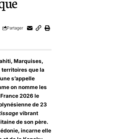
ique
Partager
ahiti, Marquises,
territoires que la
’une s’appelle
mme on nomme les
 France 2026 le
polynésienne de 23
issage
vibrant
itaine de son père.
lédonie, incarne elle