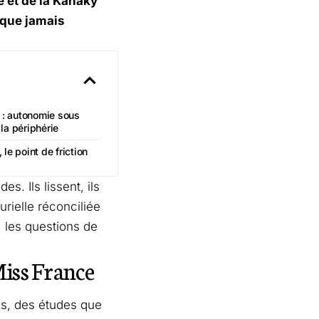
e et de la Kanaky
tique jamais
s : autonomie sous
 la périphérie
le point de friction
. Ils lissent, ils
urielle réconciliée
, les questions de
iss France
es, des études que