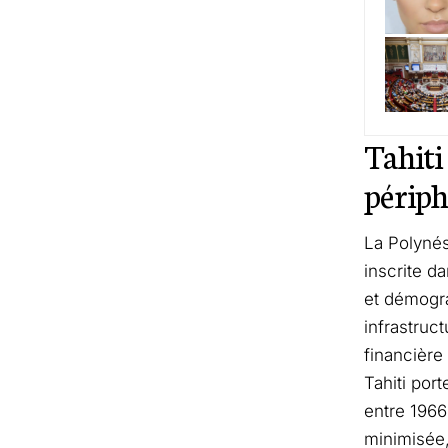
Tahiti
périph
La Polynés
inscrite d
et démogra
infrastruct
financière 
Tahiti por
entre 1966
minimisée,