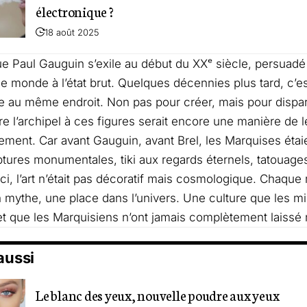
électronique ?
18 août 2025
que Paul Gauguin s’exile au début du XXᵉ siècle, persuadé 
le monde à l’état brut. Quelques décennies plus tard, c’e
cre au même endroit. Non pas pour créer, mais pour dispar
re l’archipel à ces figures serait encore une manière de l
ment. Car avant Gauguin, avant Brel, les Marquises étaie
lptures monumentales, tiki aux regards éternels, tatoua
ici, l’art n’était pas décoratif mais cosmologique. Chaque
 un mythe, une place dans l’univers. Une culture que les m
 et que les Marquisiens n’ont jamais complètement laissé 
 aussi
Le blanc des yeux, nouvelle poudre aux yeux