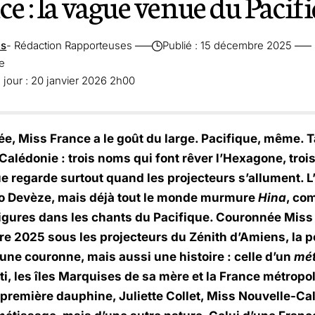
e : la vague venue du Pacif
es
- Rédaction Rapporteuses
Publié : 15 décembre 2025
re
 jour : 20 janvier 2026 2h00
e, Miss France a le goût du large. Pacifique, même. T
alédonie : trois noms qui font rêver l’Hexagone, trois 
e regarde surtout quand les projecteurs s’allument. L
 Devèze, mais déjà tout le monde murmure
Hina
, co
igures dans les chants du Pacifique. Couronnée Miss
e 2025 sous les projecteurs du Zénith d’Amiens, la 
une couronne, mais aussi une histoire : celle d’un
mét
ti, les îles Marquises de sa mère et la France métropol
a première dauphine, Juliette Collet, Miss Nouvelle-Ca