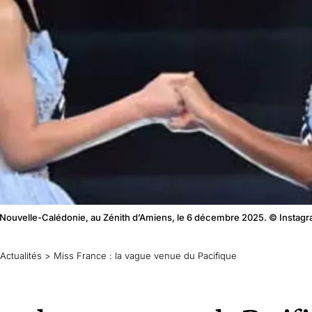
ss Nouvelle-Calédonie, au Zénith d’Amiens, le 6 décembre 2025. © Instag
Actualités
>
Miss France : la vague venue du Pacifique