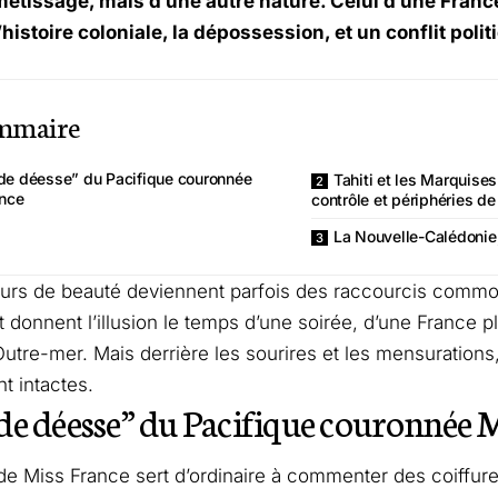
métissage, mais d’une autre nature. Celui d’une Franc
l’histoire coloniale, la dépossession, et un conflit poli
mmaire
de déesse” du Pacifique couronnée
Tahiti et les Marquise
nce
contrôle et périphéries de
La Nouvelle-Calédonie, 
rs de beauté deviennent parfois des raccourcis commodes
t donnent l’illusion le temps d’une soirée, d’une France pl
utre-mer. Mais derrière les sourires et les mensurations
t intactes.
e déesse” du Pacifique couronnée M
 de Miss France sert d’ordinaire à commenter des coiffur