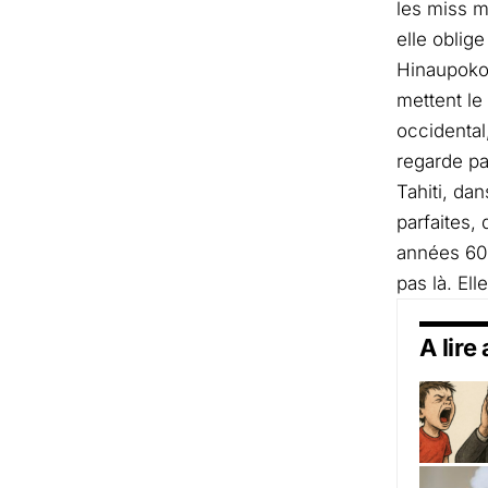
les miss m
elle oblige
Hinaupok
mettent le 
occidental
regarde pa
Tahiti, da
parfaites
années 60
pas là. El
A lire