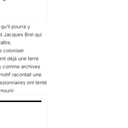
qu’il pourra y
st Jacques Brel qui
aître.
e coloniser
nt déjà une terre
ges comme archives
 motif racontait une
issionnaires ont tenté
mourir.