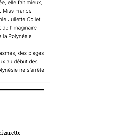
e, elle fait mieux,
e.
Miss France
onie
Juliette Collet
t de l’imaginaire
e la Polynésie
ntasmés, des plages
ux au début des
olynésie ne s’arrête
cigarette