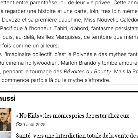
ettent entre parenthèse, ou de leur vie privée. Cette anné
 à regarder une histoire et une carte, loin, très loin mêm
o Devèze
et sa première dauphine, Miss Nouvelle Caléd
Pacifique à l’honneur. Tahiti, d’abord, fantasme persistan
, puis, au-delà, les îles Marquises, ce territoire que mêm
rfois comme un ailleurs.
ns l’imaginaire collectif, c’est la Polynésie des mythes fa
, du cinéma hollywoodien. Marlon Brando y tombe amoure
, pendant le tournage des
Révoltés du Bounty
. Mais la P
le commence parfois là où le mythe s’effondre.
 aussi
« No Kids » : les mômes priés de rester chez eux
30 août 2025
Santé : vers une interdiction totale de la vente de 