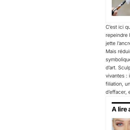
C’est ici 
repeindre 
jette l’an
Mais rédui
symbolique
d’art. Scu
vivantes : 
filiation,
d’effacer,
A lire