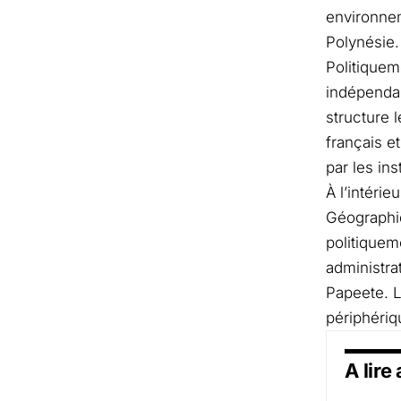
environnem
Polynésie.
Politiquem
indépendan
structure 
français e
par les ins
À l’intéri
Géographiq
politiquem
administra
Papeete. L
périphériq
A lire