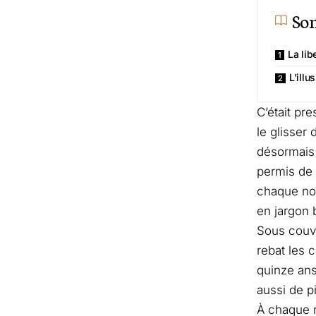
So
La lib
L’ill
C’était pr
le glisser
désormais 
permis de 
chaque nou
en jargon b
Sous couve
rebat les 
quinze ans
aussi de p
À chaque r