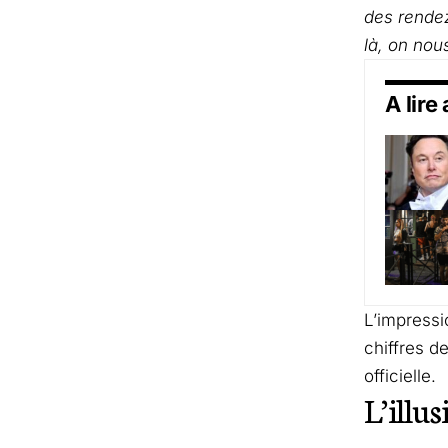
des rende
là, on nou
A lire
L’impressi
chiffres d
officielle.
L’illu