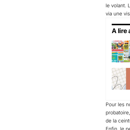
le volant. 
via une vi
A lire
Pour les n
probatoire
de la cein
Enfin, le 