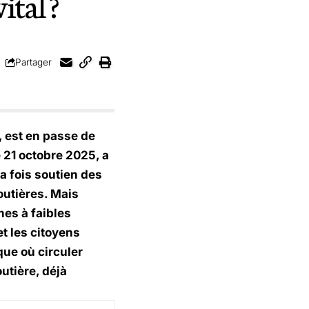
ital ?
Partager
e, est en passe de
 21 octobre 2025, a
a fois soutien des
outières. Mais
nes à faibles
t les citoyens
que où circuler
outière, déjà