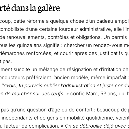
rté dans la galère
coup, cette réforme a quelque chose d’un cadeau empoi
utomobiliste d’une certaine lourdeur administrative, elle l’
 de renouvellements, contrôles et obligations. Un permis q
ous les quinze ans signifie : chercher un rendez-vous 
démarches renforcées, et courir après des justificatifs qu
t pas.
ent suscite un mélange de résignation et d’irritation ch
onducteurs préféraient l’ancien modèle, même imparfait 
 l’avais, tu pouvais oublier l’administration et juste condu
ion de marcher sur des œufs
. » confie Marc, 53 ans, qui 
.
t pas qu’une question d’âge ou de confort : beaucoup de p
rs indépendants et de gens en mobilité quotidienne, voien
 facteur de complication. «
On se débrouille déjà avec d