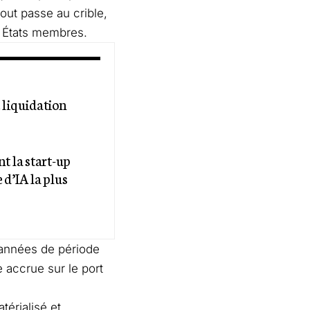
tout passe au crible,
s États membres.
 liquidation
t la start-up
 d’IA la plus
x années de période
e accrue sur le port
térialisé et