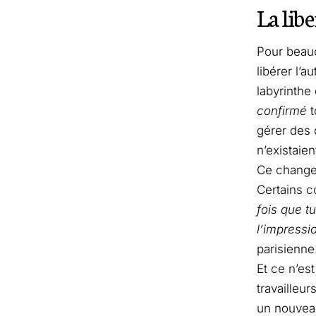
La libe
Pour beau
libérer l’a
labyrinthe
confirmé
t
gérer des 
n’existaien
Ce changem
Certains c
fois que tu
l’impress
parisienne
Et ce n’es
travailleu
un nouveau