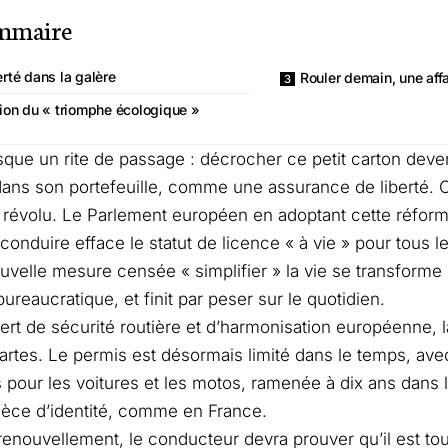
mmaire
erté dans la galère
Rouler demain, une affa
usion du « triomphe écologique »
esque un rite de passage : décrocher ce petit carton dev
 dans son portefeuille, comme une assurance de liberté. 
révolu. Le Parlement européen en adoptant cette réfor
conduire efface le statut de licence « à vie » pour tous l
velle mesure censée « simplifier » la vie se transforme 
ureaucratique, et finit par peser sur le quotidien.
rt de sécurité routière et d’harmonisation européenne, l
cartes. Le permis est désormais limité dans le temps, ave
 pour les voitures et les motos, ramenée à dix ans dans l
ièce d’identité, comme en France.
enouvellement, le conducteur devra prouver qu’il est tou