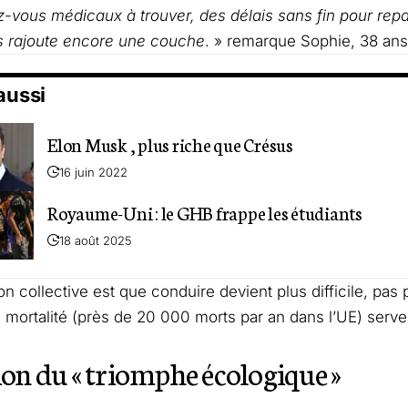
z-vous médicaux à trouver, des délais sans fin pour r
s rajoute encore une couche
. » remarque Sophie, 38 ans
 aussi
Elon Musk , plus riche que Crésus
16 juin 2022
Royaume-Uni : le GHB frappe les étudiants
18 août 2025
on collective est que conduire devient plus difficile, pas
e mortalité (près de 20 000 morts par an dans l’UE) serven
sion du « triomphe écologique »