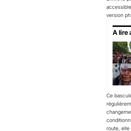
accessible
version ph
A lire
Ce bascule
régulièreme
changement
conditionn
route, elle