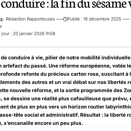
conduire : la fin du sésame v
es
- Rédaction Rapporteuses
Publié : 16 décembre 2025
re
 jour : 20 janvier 2026 1h58
de conduire à vie, pilier de notre mobilité individuell
n artefact du passé. Une réforme européenne, votée le
rofonde refonte du précieux carton rose, suscitant à l
ements des autres et un vrai débat sur nos libertés r
ette nouvelle réforme, et la sortie programmée des Zo
 se dessine une réalité plus cafouilleuse que prévu, e
nt de plus en plus vers un horizon routier labyrinthi
asse-tête social et administratif. Résultat : la liberté r
 s’encanaille encore un peu plus.