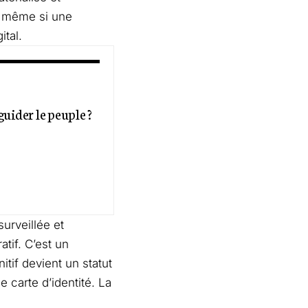
, même si une
ital.
guider le peuple ?
urveillée et
atif. C’est un
tif devient un statut
 carte d’identité. La