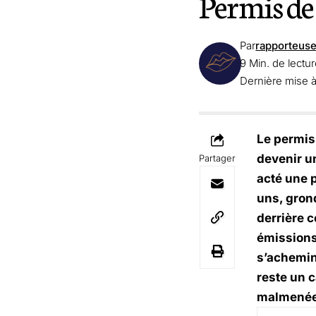
Permis de 
Par
rapporteus
9 Min. de lectu
Dernière mise à
Le permis 
devenir u
Partager
acté une p
uns, grond
derrière c
émissions,
s’achemine
reste un c
malmenée,