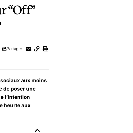
ur “Off”
?
Partager
ux sociaux aux moins
e de poser une
e l’intention
se heurte aux