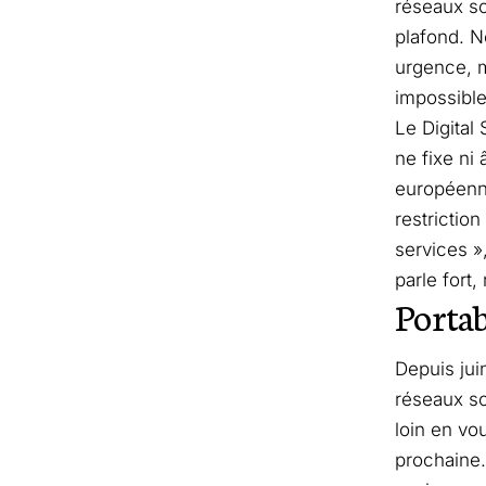
réseaux so
plafond. N
urgence, m
impossible
Le Digital 
ne fixe ni
européenne
restriction
services »
parle fort
Portab
Depuis ju
réseaux so
loin en vou
prochaine.