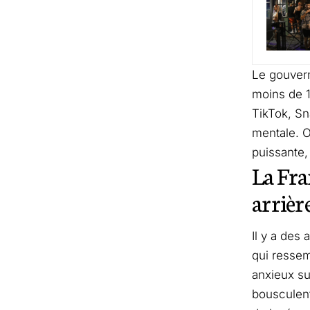
Le gouvern
moins de 1
TikTok, Sn
mentale. O
puissante, 
La Fra
arrièr
Il y a des 
qui ressem
anxieux su
bousculent