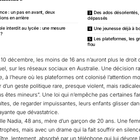
nce : un pas en avant, deux
Des ados désorientés,
ons en arrière
dépassés
le interdit au lycée : une mesure
Une jeunesse déjà à bo
 ?
Les plateformes, les 
flou
u 10 décembre, les moins de 16 ans n’auront plus le droit 
el, sur les réseaux sociaux en Australie. Une décision r
, à l’heure où les plateformes ont colonisé l’attention mo
 d’un geste politique rare, presque violent, mais radicale
ous êtes mineurs”. Une loi qui n’empêche pas certaines fa
ltes, de regarder impuissantes, leurs enfants glisser d
rayante que dévastatrice.
elle Nadia, 48 ans, mère d’un garçon de 20 ans. Une fem
trophes, mais avec un drame qui la fait souffrir en silence
aître, lentement, absorbé par un téléphone qui lui dévore 