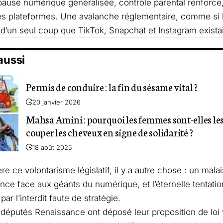
pause numérique généralisée, contrôle parental renforcé,
es plateformes. Une avalanche réglementaire, comme si l’
d’un seul coup que TikTok, Snapchat et Instagram existai
 aussi
Permis de conduire : la fin du sésame vital ?
20 janvier 2026
Mahsa Amini : pourquoi les femmes sont-elles les 
couper les cheveux en signe de solidarité ?
18 août 2025
re ce volontarisme législatif, il y a autre chose : un mala
nce face aux géants du numérique, et l’éternelle tentatio
ar l’interdit faute de stratégie.
 députés
Renaissance ont déposé leur proposition de loi