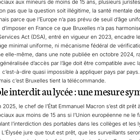
ciaux aux mineurs de moins de 15 ans, plusieurs juristes
on pas que la question soit illégitime, la santé mentale d
ais parce que l’Europe n’a pas prévu de seuil d’âge unifo
 d’imposer en France ce que Bruxelles n’a pas harmonis
Services Act (
DSA
), entré en vigueur en 2023, encadre l
 âge minimal uniforme, ni mécanisme fédéral de vérifica
 elle-même, dans une note publiée en octobre 2024, rap
 généralisée d’accès par l’âge doit être compatible avec la
, c’est-à-dire quasi impossible à appliquer pays par pays.
, mais c’est Bruxelles tient la télécommande.
le interdit au lycée : une mesure sy
in 2025,
le chef de l’État Emmanuel Macron
s’est dit prêt 
ciaux aux moins de 15 ans si l’Union européenne ne le fai
lant l’interdiction des portables dans les collèges et les 
 L’Élysée jure que tout est prêt, que les surveillants sero