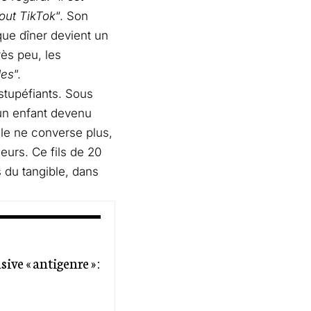
out TikTok
“. Son
aque dîner devient un
rès peu, les
des
”.
stupéfiants. Sous
, un enfant devenu
lle ne converse plus,
eurs. Ce fils de 20
s du tangible, dans
ive « antigenre » :