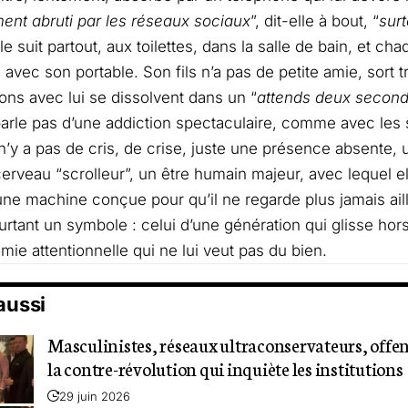
nt abruti par les réseaux sociaux
”, dit-elle à bout, “
surt
e suit partout, aux toilettes, dans la salle de bain, et ch
 avec son portable. Son fils n’a pas de petite amie, sort t
ons avec lui se dissolvent dans un “
attends deux secon
arle pas d’une addiction spectaculaire, comme avec les 
il n’y a pas de cris, de crise, juste une présence absente
 cerveau “scrolleur”, un être humain majeur, avec lequel e
une machine conçue pour qu’il ne regarde plus jamais aill
urtant un symbole : celui d’une génération qui glisse hor
ie attentionnelle qui ne lui veut pas du bien.
 aussi
Masculinistes, réseaux ultraconservateurs, offens
la contre-révolution qui inquiète les institutions
29 juin 2026