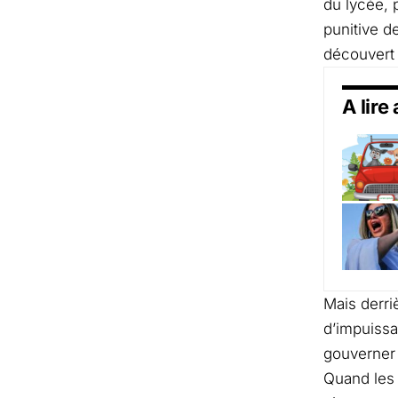
du lycée, 
punitive d
découvert 
A lire
Mais derriè
d’impuissa
gouverner p
Quand les