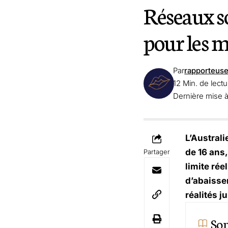
Réseaux so
pour les m
Par
rapporteus
12 Min. de lectu
Dernière mise à
L’Australi
de 16 ans
Partager
limite réel
d’abaisser
réalités 
So