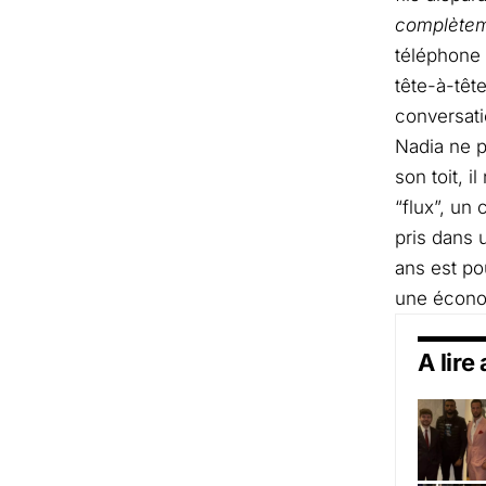
complèteme
téléphone l
tête-à-tête
conversati
Nadia ne p
son toit, 
“flux”, un
pris dans 
ans est po
une économ
A lire