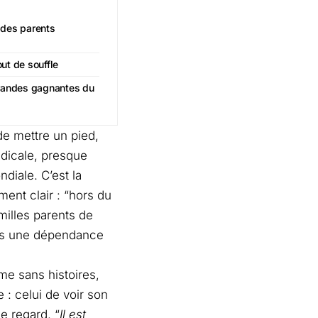
 des parents
ut de souffle
grandes gagnantes du
de mettre un pied,
adicale, presque
ndiale. C’est la
ment clair : “hors du
milles parents de
ans une dépendance
me sans histoires,
 : celui de voir son
le regard. “
Il est