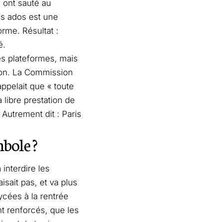
 ont sauté au
es ados est une
rme. Résultat :
é.
es plateformes, mais
tion. La Commission
pelait que « toute
 libre prestation de
 Autrement dit : Paris
mbole ?
à interdire les
sait pas, et va plus
lycées à la rentrée
nt renforcés, que les