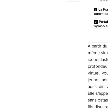
La Fra
commissi
Portab
symbole
À partir d
même virtu
iconoclaste
profondeur
virtuel, v
jeunes adu
aussi dist
Elle s’app
sans catas
fils dispar