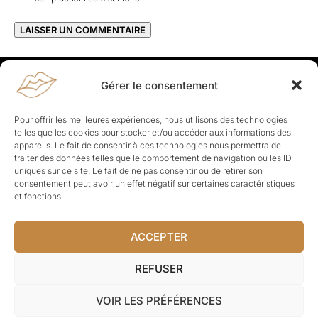
Gérer le consentement
Rapporteuses
À propos de Rapporteuses :
Rapporteuses, c’est l’histoire de
Pour offrir les meilleures expériences, nous utilisons des technologies
Parisiennes, bien dans leurs baskets qui aiment rapporter ce qui leur
telles que les cookies pour stocker et/ou accéder aux informations des
cause, leur apporte et leur rapporte !
appareils. Le fait de consentir à ces technologies nous permettra de
traiter des données telles que le comportement de navigation ou les ID
Les Topics
uniques sur ce site. Le fait de ne pas consentir ou de retirer son
Société
Politique
Business
Culture
Sport
consentement peut avoir un effet négatif sur certaines caractéristiques
Lifestyle
Beauté
Santé
et fonctions.
ACCEPTER
© Rapporteuses.com.
REFUSER
Tous droits réservés.
VOIR LES PRÉFÉRENCES