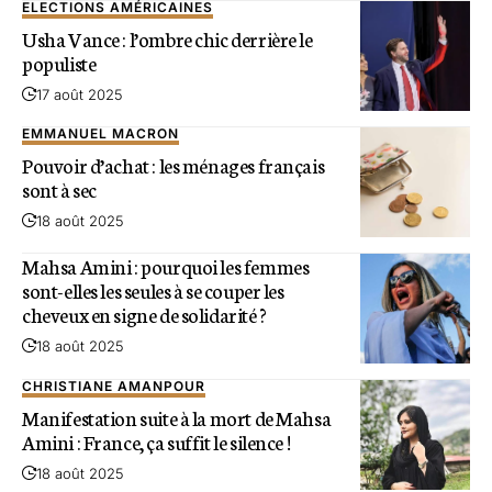
ELECTIONS AMÉRICAINES
Usha Vance : l’ombre chic derrière le
populiste
17 août 2025
EMMANUEL MACRON
Pouvoir d’achat : les ménages français
sont à sec
18 août 2025
Mahsa Amini : pourquoi les femmes
sont-elles les seules à se couper les
cheveux en signe de solidarité ?
18 août 2025
CHRISTIANE AMANPOUR
Manifestation suite à la mort de Mahsa
Amini : France, ça suffit le silence !
18 août 2025