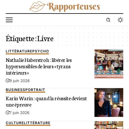
Étiquette :
Livre
LITTÉRATURE
PSYCHO
Nathalie Haberstroh : libérer les
hypersensibles de leurs « tyrans
intérieurs »
9 juin 2026
BUSINESS
PORTRAIT
Karin Warin : quand la réussite devient
une épreuve
7 juin 2026
CULTURE
LITTÉRATURE