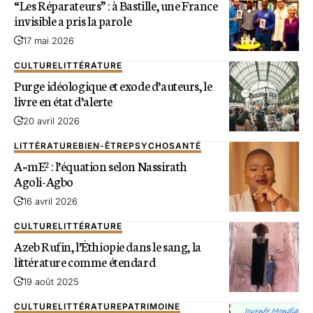
“Les Réparateurs” : à Bastille, une France
invisible a pris la parole
17 mai 2026
CULTURE
LITTÉRATURE
Purge idéologique et exode d’auteurs, le
livre en état d’alerte
20 avril 2026
LITTÉRATURE
BIEN-ÊTRE
PSYCHO
SANTÉ
A=mE² : l’équation selon Nassirath
Agoli-Agbo
16 avril 2026
CULTURE
LITTÉRATURE
Azeb Rufin, l’Éthiopie dans le sang, la
littérature comme étendard
19 août 2025
CULTURE
LITTÉRATURE
PATRIMOINE