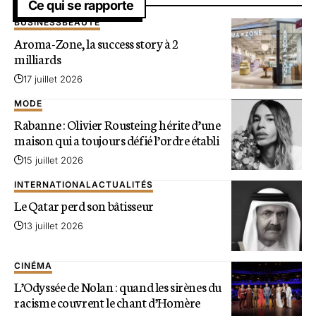
Ce qui se rapporte
BUSINESS
BEAUTÉ
Aroma-Zone, la success story à 2
milliards
17 juillet 2026
MODE
Rabanne : Olivier Rousteing hérite d’une
maison qui a toujours défié l’ordre établi
15 juillet 2026
INTERNATIONAL
ACTUALITÉS
Le Qatar perd son bâtisseur
13 juillet 2026
CINÉMA
L’Odyssée de Nolan : quand les sirènes du
racisme couvrent le chant d’Homère