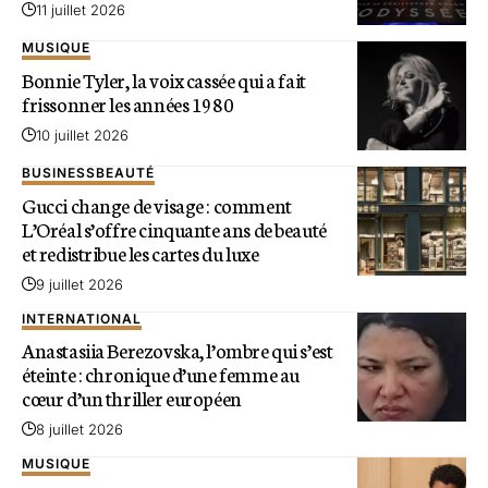
11 juillet 2026
MUSIQUE
Bonnie Tyler, la voix cassée qui a fait
frissonner les années 1980
10 juillet 2026
BUSINESS
BEAUTÉ
Gucci change de visage : comment
L’Oréal s’offre cinquante ans de beauté
et redistribue les cartes du luxe
9 juillet 2026
INTERNATIONAL
Anastasiia Berezovska, l’ombre qui s’est
éteinte : chronique d’une femme au
cœur d’un thriller européen
8 juillet 2026
MUSIQUE