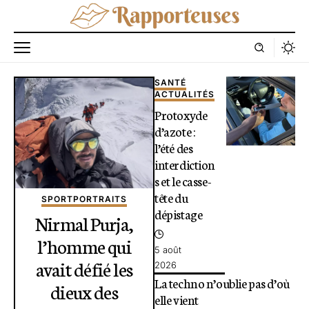
SANTÉ
ACTUALITÉS
Protoxyde
d’azote :
l’été des
interdiction
s et le casse-
tête du
SPORT
PORTRAITS
dépistage
Nirmal Purja,
l’homme qui
5 août
avait défié les
2026
La techno n’oublie pas d’où
dieux des
elle vient