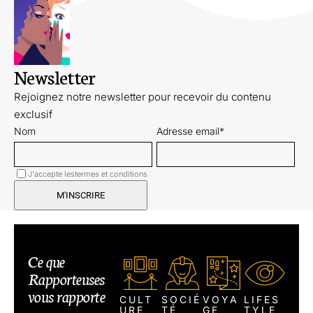
Newsletter
Rejoignez notre newsletter pour recevoir du contenu
exclusif
Nom
Adresse email*
J'accepte les
termes et conditions
Ce que
Rapporteuses
vous rapporte
CULT
SOCIÉ
VOYA
LIFES
URE
TÉ
GE
TYLE